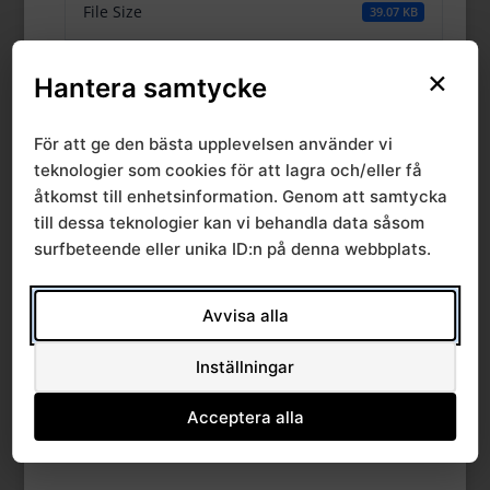
File Size
39.07 KB
File Count
1
×
Hantera samtycke
Create Date
12 september, 2018
För att ge den bästa upplevelsen använder vi
teknologier som cookies för att lagra och/eller få
Last Updated
12 september, 2018
åtkomst till enhetsinformation. Genom att samtycka
till dessa teknologier kan vi behandla data såsom
surfbeteende eller unika ID:n på denna webbplats.
Kvalitetsinriktat
arbete inom klinisk
Avvisa alla
forskning och
Inställningar
prövning. 7,5 hp
Acceptera alla