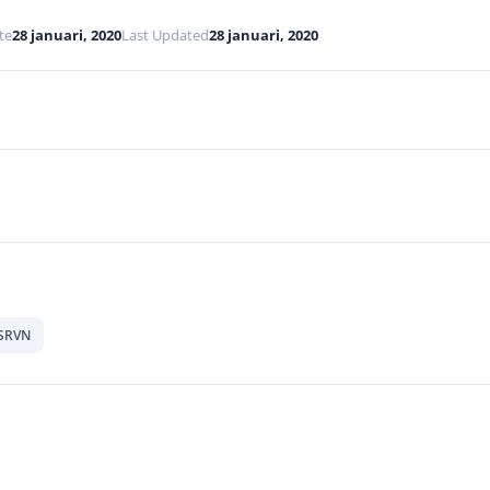
te
28 januari, 2020
Last Updated
28 januari, 2020
SRVN