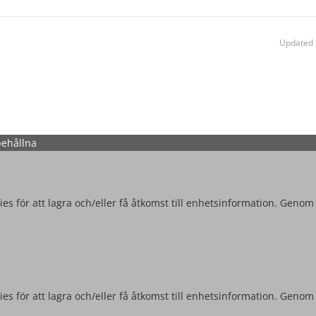
Updated 
behållna
es för att lagra och/eller få åtkomst till enhetsinformation. Genom
es för att lagra och/eller få åtkomst till enhetsinformation. Genom