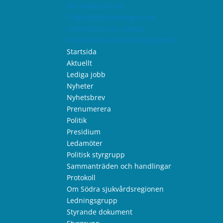
Om webbplatsen
Tillgänglighetsredogörelse
Information om cookies
Information om personuppgifter
Startsida
Aktuellt
Lediga jobb
Nyheter
Nyhetsbrev
Prenumerera
Politik
Presidium
Ledamöter
Politisk styrgrupp
Sammanträden och handlingar
Protokoll
Om Södra sjukvårdsregionen
Ledningsgrupp
Styrande dokument