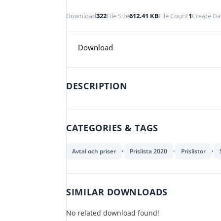
Download
322
File Size
612.41 KB
File Count
1
Create Da
Download
DESCRIPTION
CATEGORIES & TAGS
,
,
,
Avtal och priser
Prislista 2020
Prislistor
SIMILAR DOWNLOADS
No related download found!