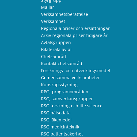
Styrgrupp
Mallar
Verksamhetsberättelse
Verksamhet
Regionala priser och ersättningar
Arkiv regionala priser tidigare år
Avtalsgruppen
Bilaterala avtal
Chefsamråd
Kontakt chefsamråd
Forsknings- och utvecklingsmedel
Gemensamma verksamheter
Kunskapsstyrning
RPO, programområden
RSG, samverkansgrupper
RSG forskning och life science
RSG hälsodata
RSG läkemedel
RSG medicinteknik
RSG patientsäkerhet