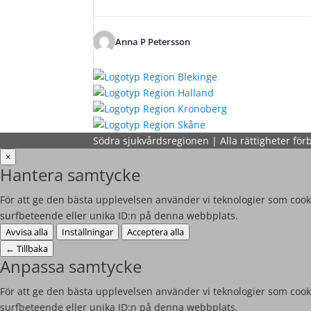
Anna P Petersson
Södra sjukvårdsregionen | Alla rättigheter för
×
Hantera samtycke
För att ge den bästa upplevelsen använder vi teknologier som cooki
surfbeteende eller unika ID:n på denna webbplats.
Avvisa alla
Inställningar
Acceptera alla
←
Tillbaka
Anpassa samtycke
För att ge den bästa upplevelsen använder vi teknologier som cooki
surfbeteende eller unika ID:n på denna webbplats.