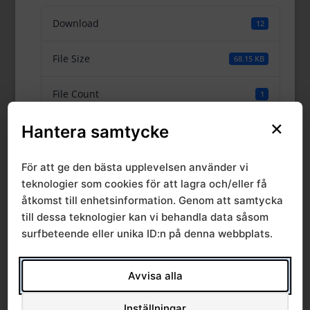
Download
12
File Size
68.15 KB
File Count
1
×
Hantera samtycke
Create Date
25 april, 2016
Last Updated
14 december, 2023
För att ge den bästa upplevelsen använder vi
teknologier som cookies för att lagra och/eller få
åtkomst till enhetsinformation. Genom att samtycka
Rapport 11:2013.
till dessa teknologier kan vi behandla data såsom
surfbeteende eller unika ID:n på denna webbplats.
Övervakning av
exponering för
Avvisa alla
Inställningar