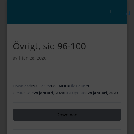
Övrigt, sid 96-100
av
|
jan 28, 2020
Download
293
File Size
683.60 KB
File Count
1
Create Date
28 januari, 2020
Last Updated
28 januari, 2020
Download