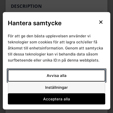
DESCRIPTION
×
Hantera samtycke
CATEGORIES & TAGS
För att ge den bästa upplevelsen använder vi
,
,
,
Avtal och priser
Prislista 2020
Prislistor
SRVN
teknologier som cookies för att lagra och/eller få
åtkomst till enhetsinformation. Genom att samtycka
till dessa teknologier kan vi behandla data såsom
surfbeteende eller unika ID:n på denna webbplats.
SIMILAR DOWNLOADS
Avvisa alla
No related download found!
Inställningar
Acceptera alla
Anna P Petersson
Updated 28 januari, 2020