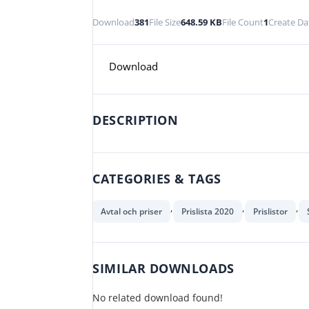
Download
381
File Size
648.59 KB
File Count
1
Create Da
Download
DESCRIPTION
CATEGORIES & TAGS
,
,
,
Avtal och priser
Prislista 2020
Prislistor
SIMILAR DOWNLOADS
No related download found!