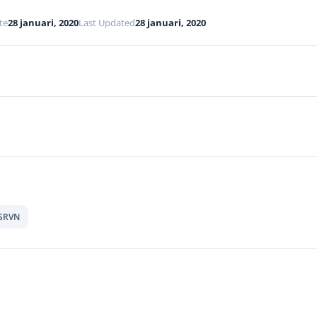
te
28 januari, 2020
Last Updated
28 januari, 2020
SRVN