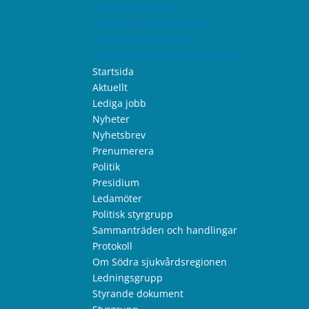
Om webbplatsen
Tillgänglighetsredogörelse
Information om cookies
Information om personuppgifter
Startsida
Aktuellt
Lediga jobb
Nyheter
Nyhetsbrev
Prenumerera
Politik
Presidium
Ledamöter
Politisk styrgrupp
Sammanträden och handlingar
Protokoll
Om Södra sjukvårdsregionen
Ledningsgrupp
Styrande dokument