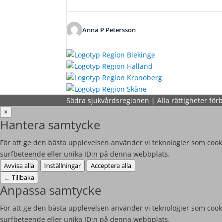
Anna P Petersson
Södra sjukvårdsregionen | Alla rättigheter för
×
Hantera samtycke
För att ge den bästa upplevelsen använder vi teknologier som cooki
surfbeteende eller unika ID:n på denna webbplats.
Avvisa alla
Inställningar
Acceptera alla
←
Tillbaka
Anpassa samtycke
För att ge den bästa upplevelsen använder vi teknologier som cooki
surfbeteende eller unika ID:n på denna webbplats.