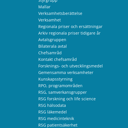
Styrgrupp
Mallar
Verksamhetsberättelse
Verksamhet
Regionala priser och ersättningar
Arkiv regionala priser tidigare år
Avtalsgruppen
Bilaterala avtal
Chefsamråd
Kontakt chefsamråd
Forsknings- och utvecklingsmedel
Gemensamma verksamheter
Kunskapsstyrning
RPO, programområden
RSG, samverkansgrupper
RSG forskning och life science
RSG hälsodata
RSG läkemedel
RSG medicinteknik
RSG patientsäkerhet