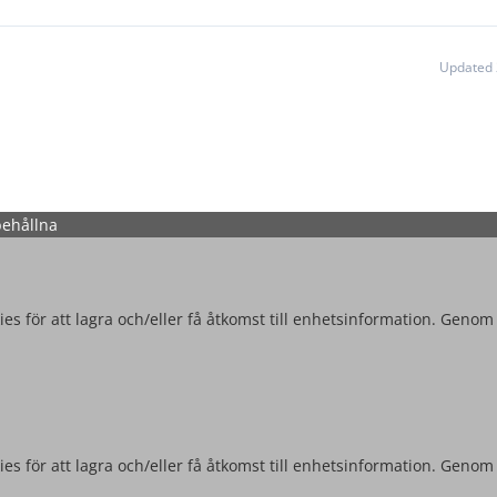
Updated 
behållna
es för att lagra och/eller få åtkomst till enhetsinformation. Genom
es för att lagra och/eller få åtkomst till enhetsinformation. Genom