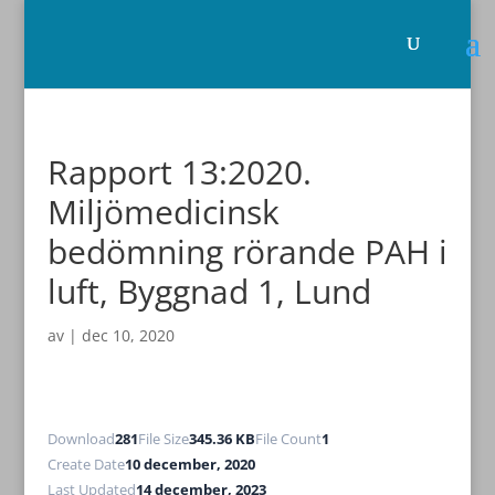
Rapport 13:2020.
Miljömedicinsk
bedömning rörande PAH i
luft, Byggnad 1, Lund
av
|
dec 10, 2020
Download
281
File Size
345.36 KB
File Count
1
Create Date
10 december, 2020
Last Updated
14 december, 2023