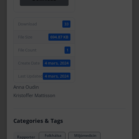
Download
33
File Size
694.87 KB
File Count
1
Create Date
4 mars, 2024
Last Updated
4 mars, 2024
Anna Oudin
Kristoffer Mattisson
Categories & Tags
Folkhälsa
Miljömedicin
Rapporter