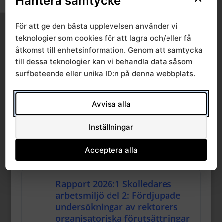
Hantera samtycke
549.50 KB
594 Downloads
Slå på/av textstorlek
För att ge den bästa upplevelsen använder vi
27 februari, 2026
Download
teknologier som cookies för att lagra och/eller få
åtkomst till enhetsinformation. Genom att samtycka
till dessa teknologier kan vi behandla data såsom
Rapport 2026:2 Hand-
surfbeteende eller unika ID:n på denna webbplats.
armvibrationer från
användning av slägga vid
kranbygge
Avvisa alla
549.50 KB
83 Downloads
Inställningar
29 januari, 2026
Acceptera alla
Download
Rapport 2026:1 Skolledares
arbetsmiljö del 2: Fördjupade
undersökningar av rektorers
organisatoriska förutsättningar