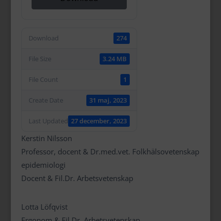
Download
274
File Size
3.24 MB
File Count
1
Create Date
31 maj, 2023
Last Updated
27 december, 2023
Kerstin Nilsson
Professor, docent & Dr.med.vet. Folkhälsovetenskap
epidemiologi
Docent & Fil.Dr. Arbetsvetenskap
Lotta Löfqvist
Ergonom & Fil.Dr. Arbetsvetenskap