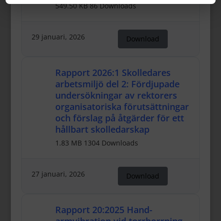
549.50 KB
86 Downloads
29 januari, 2026
Download
Rapport 2026:1 Skolledares
arbetsmiljö del 2: Fördjupade
undersökningar av rektorers
organisatoriska förutsättningar
och förslag på åtgärder för ett
hållbart skolledarskap
1.83 MB
1304 Downloads
27 januari, 2026
Download
Rapport 20:2025 Hand-