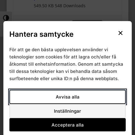
549.50 KB
548 Downloads
Slå på/av hög kontrast
29 juni, 2026
Download
×
Slå på/av textstorlek
Hantera samtycke
Rapport 2026:3
För att ge den bästa upplevelsen använder vi
Miljöhälsorapport Skåne
teknologier som cookies för att lagra och/eller få
Blekinge Kronoberg 2025
åtkomst till enhetsinformation. Genom att samtycka
549.50 KB
604 Downloads
till dessa teknologier kan vi behandla data såsom
surfbeteende eller unika ID:n på denna webbplats.
27 februari, 2026
Download
Avvisa alla
Rapport 2026:2 Hand-
Inställningar
armvibrationer från
användning av slägga vid
Acceptera alla
kranbygge