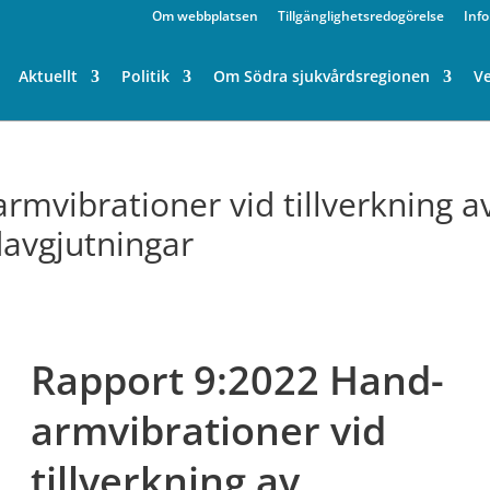
Om webbplatsen
Tillgänglighetsredogörelse
Inf
Aktuellt
Politik
Om Södra sjukvårdsregionen
V
mvibrationer vid tillverkning a
davgjutningar
Rapport 9:2022 Hand-
armvibrationer vid
tillverkning av