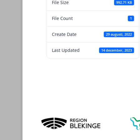
File Size
992.71 KB
File Count
1
Create Date
29 augusti, 2022
Last Updated
14 december, 2023