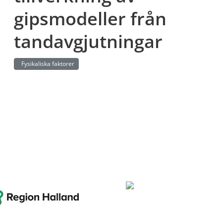
gipsmodeller från
tandavgjutningar
Fysikaliska faktorer