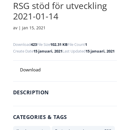
RSG stöd för utveckling
2021-01-14
av
|
jan 15, 2021
Download
423
File Size
102.31 KB
File Count
1
Create Date
15 januari, 2021
Last Updated
15 januari, 2021
Download
DESCRIPTION
CATEGORIES & TAGS
,
,