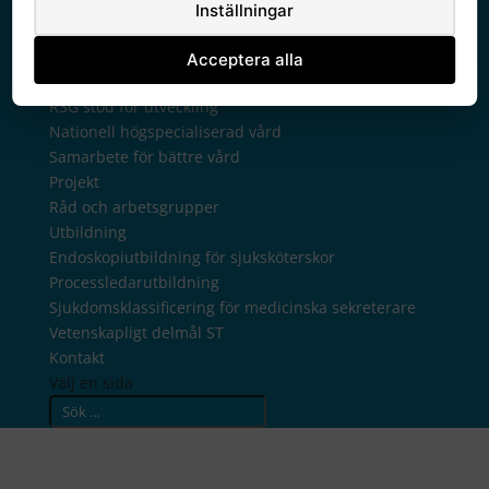
RSG hälsodata
Inställningar
RSG läkemedel
RSG medicinteknik
Acceptera alla
RSG patientsäkerhet
RSG stöd för utveckling
Nationell högspecialiserad vård
Samarbete för bättre vård
Projekt
Råd och arbetsgrupper
Utbildning
Endoskopiutbildning för sjuksköterskor
Processledarutbildning
Sjukdomsklassificering för medicinska sekreterare
Vetenskapligt delmål ST
Kontakt
Välj en sida