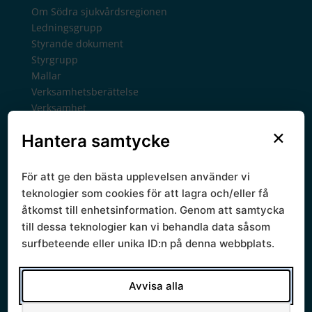
Om Södra sjukvårdsregionen
Ledningsgrupp
Styrande dokument
Styrgrupp
Mallar
Verksamhetsberättelse
Verksamhet
Regionala priser och ersättningar
×
Hantera samtycke
Arkiv regionala priser tidigare år
Avtalsgruppen
Bilaterala avtal
För att ge den bästa upplevelsen använder vi
Chefsamråd
teknologier som cookies för att lagra och/eller få
Kontakt chefsamråd
åtkomst till enhetsinformation. Genom att samtycka
Forsknings- och utvecklingsmedel
till dessa teknologier kan vi behandla data såsom
Gemensamma verksamheter
surfbeteende eller unika ID:n på denna webbplats.
Kunskapsstyrning
RPO, programområden
RSG, samverkansgrupper
Avvisa alla
RSG forskning och life science