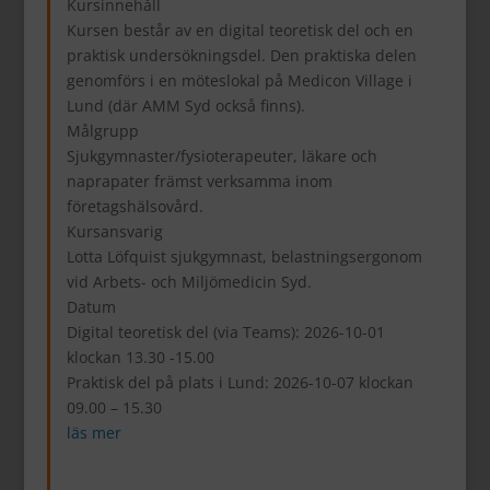
Kursinnehåll
Kursen består av en digital teoretisk del och en
praktisk undersökningsdel. Den praktiska delen
genomförs i en möteslokal på Medicon Village i
Lund (där AMM Syd också finns).
Målgrupp
Sjukgymnaster/fysioterapeuter, läkare och
naprapater främst verksamma inom
företagshälsovård.
Kursansvarig
Lotta Löfquist sjukgymnast, belastningsergonom
vid Arbets- och Miljömedicin Syd.
Datum
Digital teoretisk del (via Teams): 2026-10-01
klockan 13.30 -15.00
Praktisk del på plats i Lund: 2026-10-07 klockan
09.00 – 15.30
läs mer