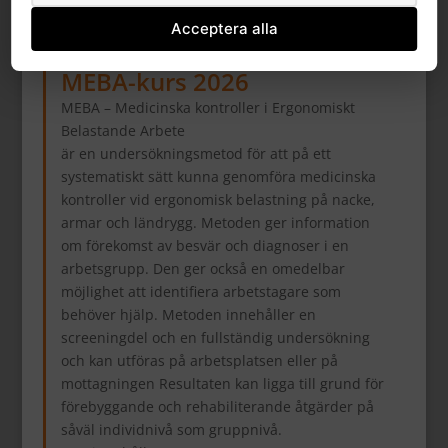
Acceptera alla
MEBA-kurs 2026
MEBA – Medicinska kontroller i Ergonomiskt
Belastande Arbete
är en undersökningsmetod för att på ett
systematiskt sätt kunna genomföra medicinska
kontroller vid ergonomisk belastning på nacke,
armar och ländrygg. Metoden ger information
om förekomst av besvär och diagnoser i en
arbetsgrupp. Den ger också en omedelbar
möjlighet att identifiera arbetstagare som
behöver hjälp. Metoden innehåller en
screeningdel och en fullständig undersökning
och kan utföras på arbetsplatsen eller på
mottagningen Resultaten kan ligga till grund för
förebyggande och rehabiliterande åtgärder på
såväl individnivå som gruppnivå.