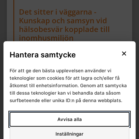
Det sitter i väggarna -
Kunskap och samsyn vid
hälsobesvär kopplade till
inomhusmiljön
Arbets- och miljömedicin Syd (AMM Syd) bjuder
×
in till en digital utbildningsförmiddag
Hantera samtycke
med temat inomhusmiljö och med fokus på fukt-
och ventilationsrelaterade problem.
För att ge den bästa upplevelsen använder vi
I kursen ges en översyn av hälsobesvär,
teknologier som cookies för att lagra och/eller få
psykosociala faktorer, utredningsmetodik,
åtkomst till enhetsinformation. Genom att samtycka
mätteknik samt grupparbete av verkliga
till dessa teknologier kan vi behandla data såsom
klagomålsärenden.
surfbeteende eller unika ID:n på denna webbplats.
Målgrupp: Miljö- och hälsoskyddsinspektörer
Tid: torsdag 3/12 2026 kl. 09:00 – 12:00
Avvisa alla
Plats: Endast digital medverkan via teams. OBS!
(max 40 deltagare)
Inställningar
läs mer