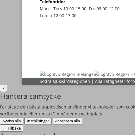
Telefontider
Mån – Tors 10:00-15:00, Fre 09.00-12.00
Lunch 12:00-13:00
Södra sjukvårdsregionen | Alla rättigheter för
×
Hantera samtycke
För att ge den bästa upplevelsen använder vi teknologier som cooki
surfbeteende eller unika ID:n på denna webbplats.
Avvisa alla
Inställningar
Acceptera alla
←
Tillbaka