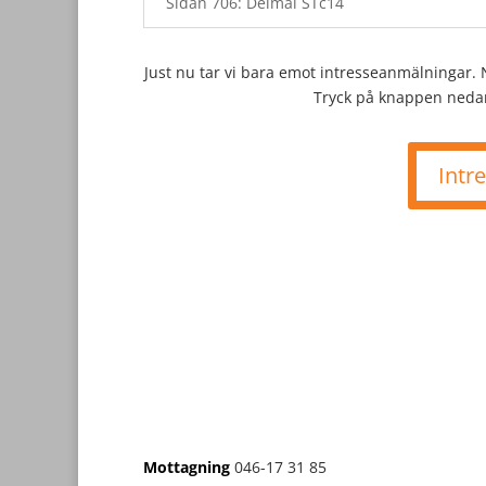
Sidan 706: Delmål STc14
Just nu tar vi bara emot intresseanmälningar
Tryck på knappen nedan
Intr
Mottagning
046-17 31 85