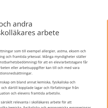
 och andra
skolläkares arbete
tningar som till exempel allergier, astma, eksem och
ng och framtida yrkesval. Många myndigheter ställer
jänstbarhetsbedömning) för att en elev/arbetstagare får
arbeten eller arbetsuppgifter kan till och med vara
nktionsnedsättningar.
 kunskap om bland annat kemiska, fysikaliska och
och därtill kopplade lagar och författningar från
uation och elevens framtida arbetsliv.
rskilt relevanta i skolläkares arbete för att
ör vilka kemiska, fysikaliska och ergonomiska exponeringar