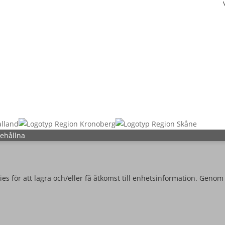
behållna
es för att lagra och/eller få åtkomst till enhetsinformation. Genom