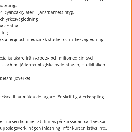
inderåriga
er, cyanoakrylater. Tjänstbarhetsintyg.
och yrkesvägledning
vägledning
ning
ktallergi och medicinsk studie- och yrkesvägledning
ialistläkare från Arbets- och miljömedicin Syd
kes- och miljödermatologiska avdelningen, Hudkliniken
betsmiljöverket
kas till anmälda deltagare för skriftlig återkoppling
r kursen kommer att finnas på kurssidan ca 4 veckor
 uppslagsverk, någon inläsning inför kursen krävs inte.