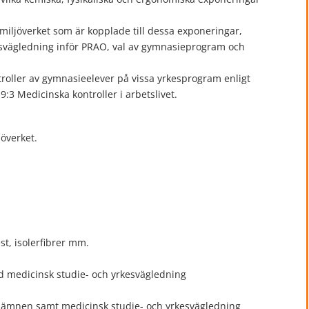
tsmiljöverket som är kopplade till dessa exponeringar,
esvägledning inför PRAO, val av gymnasieprogram och
roller av gymnasieelever på vissa yrkesprogram enligt
:3 Medicinska kontroller i arbetslivet.
överket.
t, isolerfibrer mm.
ed medicinsk studie- och yrkesvägledning
a ämnen samt medicinsk studie- och yrkesvägledning