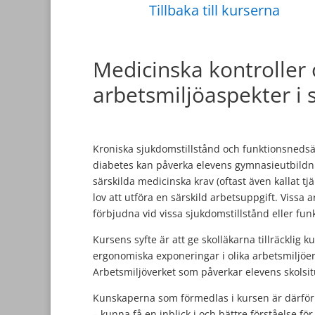
Tillbaka till kurserna
Medicinska kontroller
arbetsmiljöaspekter i 
Kroniska sjukdomstillstånd och funktionsnedsät
diabetes kan påverka elevens gymnasieutbildni
särskilda medicinska krav (oftast även kallat t
lov att utföra en särskild arbetsuppgift. Vissa 
förbjudna vid vissa sjukdomstillstånd eller fu
Kursens syfte är att ge skolläkarna tillräcklig
ergonomiska exponeringar i olika arbetsmiljöer 
Arbetsmiljöverket som påverkar elevens skolsit
Kunskaperna som förmedlas i kursen är därför sä
– kunna få en inblick i och bättre förståelse f