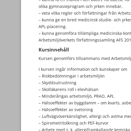
olika gymnasieprogram och yrken innebär,
– veta vilka regler och författningar från Arbe
– kunna ge en bred medicinsk studie- och yrk
APL-placering.
– kunna genomföra tillämpliga medicinska kont
Arbetsmiljöverkets författningssamling AFS 2019
Kursinnehåll
Kursen genomförs tillsammans med Arbetsmilj
I kursen ingår information och kunskaper om
– Riskbedömningar i arbetsmiljön
– Skyddsutrustning
– Skolläkarens roll i elevhälsan
– Minderårigas arbetsmiljö, PRAO, APL
– Hälsoeffekter av byggdamm – om kvarts, asbes
– Hälsoeffekter av svetsning
– Luftvägsöverkänslighet, allergi och astma m
– Spirometritolkning och PEF-kurvor
– Arbete med s. k. allergiframkallande kemisk