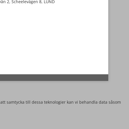
vån 2, Scheelevägen 8, LUND
 att samtycka till dessa teknologier kan vi behandla data såsom