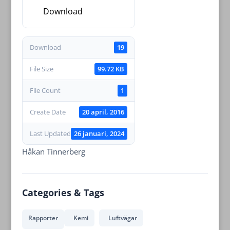
Download
Download
19
File Size
99.72 KB
File Count
1
Create Date
20 april, 2016
Last Updated
26 januari, 2024
Håkan Tinnerberg
Categories & Tags
Rapporter
Kemi
Luftvägar