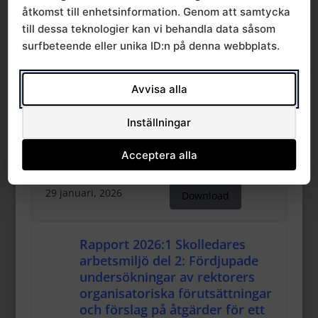
åtkomst till enhetsinformation. Genom att samtycka
27 februari, 2026
till dessa teknologier kan vi behandla data såsom
Download
surfbeteende eller unika ID:n på denna webbplats.
Rapport 2026:2 Hand-
Avvisa alla
armvibrationer från
användning av slägga vid
Inställningar
kranbygge
549.50 KB
83 Downloads
Acceptera alla
29 januari, 2026
Download
Rapport 2026:1 Skolledares
arbetsmiljö del 2: Fördjupade
undersökningar av rektorers
organisatoriska förutsättningar
och förslag på åtgärder för ett