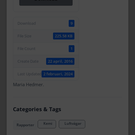
Download
9
File Size
225.58 KB
File Count
1
Create Date
22 april, 2016
Last Updated
2 februari, 2024
Maria Hedmer.
Categories & Tags
Kemi
Luftvägar
Rapporter