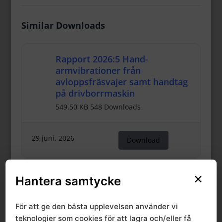
Similar Downloads
Rapport 2026:5 Hand-
armvibrationer från
avloppsfräsvajer samt handtag
på drivborrmaskin
549.50 KB
548 Downloads
29 juni, 2026
Download
Rapport 2026:3
×
Hantera samtycke
Miljöhälsorapport Skåne
Blekinge Kronoberg 2025
För att ge den bästa upplevelsen använder vi
549.50 KB
595 Downloads
teknologier som cookies för att lagra och/eller få