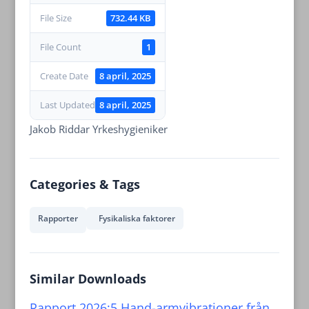
File Size
732.44 KB
File Count
1
Create Date
8 april, 2025
Last Updated
8 april, 2025
Jakob Riddar Yrkeshygieniker
Categories & Tags
Rapporter
Fysikaliska faktorer
Similar Downloads
Rapport 2026:5 Hand-armvibrationer från