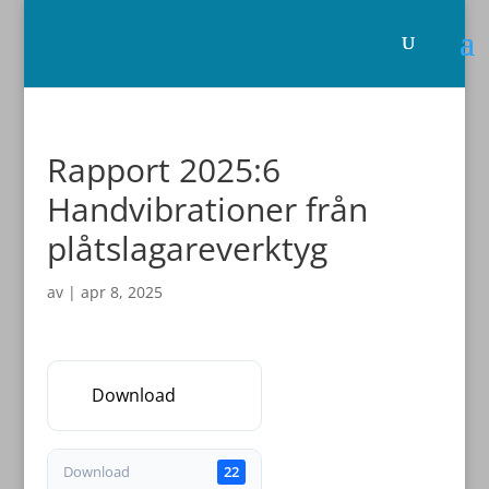
Rapport 2025:6
Handvibrationer från
plåtslagareverktyg
av
|
apr 8, 2025
Download
Download
22