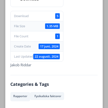
Download
5
File Size
1.35 MB
File Count
1
Create Date
17 juni, 2024
Last Updated
22 augusti, 2024
Jakob Riddar
Categories & Tags
Rapporter
Fysikaliska faktorer