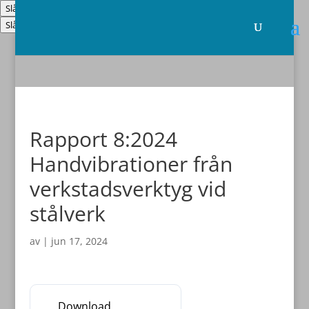
Slå på/av hög kontrast
Slå på/av textstorlek
Rapport 8:2024
Handvibrationer från
verkstadsverktyg vid
stålverk
av
|
jun 17, 2024
Download