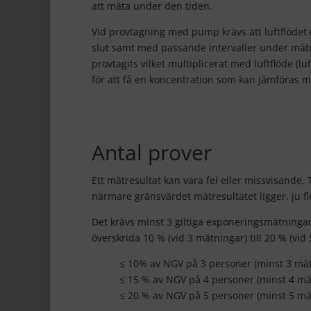
att mäta under den tiden.
Vid provtagning med pump krävs att luftflödet (v
slut samt med passande intervaller under mätn
provtagits vilket multiplicerat med luftflöde (
för att få en koncentration som kan jämföras 
Antal prover
Ett mätresultat kan vara fel eller missvisande
närmare gränsvärdet mätresultatet ligger, ju f
Det krävs minst 3 giltiga exponeringsmätnin
överskrida 10 % (vid 3 mätningar) till 20 % (vi
≤ 10% av NGV på 3 personer (minst 3 mä
≤ 15 % av NGV på 4 personer (minst 4 mä
≤ 20 % av NGV på 5 personer (minst 5 mä