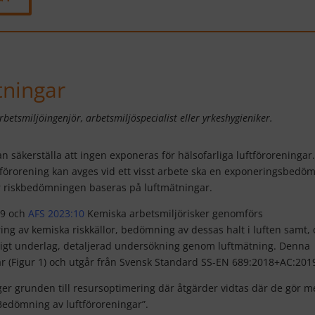
tningar
betsmiljöingenjör, arbetsmiljöspecialist eller yrkeshygieniker.
n säkerställa att ingen exponeras för hälsofarliga luftföroreninga
ftförorening kan avges vid ett visst arbete ska en exponeringsbedö
ör riskbedömningen baseras på luftmätningar.
19 och
AFS 2023:10
Kemiska arbetsmiljörisker genomförs
ring av kemiska riskkällor, bedömning av dessas halt i luften samt,
tligt underlag, detaljerad undersökning genom luftmätning. Denna
 (Figur 1) och utgår från Svensk Standard SS-EN 689:2018+AC:201
r grunden till resursoptimering där åtgärder vidtas där de gör m
Bedömning av luftföroreningar”.