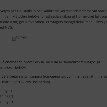
olym per tid) ställs in och kalibreras korrekt och noteras vid start
ingen. Mättiden behövs för att sedan räkna ut hur mycket luft so
luftflöde × tid) ger luftvolymen. Provtagets mängd delas med luftvol
med NVG.
. Två oberoende prover också, men då är sannolikheten lägre. Ju
ler prover behövs.
gar på arbetare inom samma homogena grupp. Ingen av mätningarna
d 5 mätningar) av NVG (se nedan)
tningar)
tningar)
tningar)