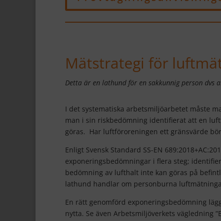
Mätstrategi för luftmä
Detta är en lathund för en sakkunnig person dvs ar
I det systematiska arbetsmiljöarbetet måste ma
man i sin riskbedömning identifierat att en lu
göras. Har luftföroreningen ett gränsvärde b
Enligt Svensk Standard SS-EN 689:2018+AC:20
exponeringsbedömningar i flera steg; identifie
bedömning av lufthalt inte kan göras på befin
lathund handlar om personburna luftmätningar
En rätt genomförd exponeringsbedömning lägge
nytta. Se även Arbetsmiljöverkets vägledning ”