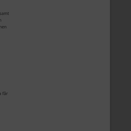
 samt
m
ymen
 får