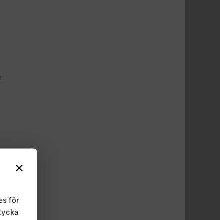
e
id
×
En
es för
eller
mtycka