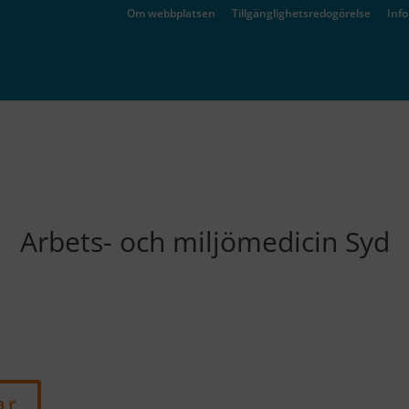
Om webbplatsen
Tillgänglighetsredogörelse
Inf
Arbets- och miljömedicin Syd
ar