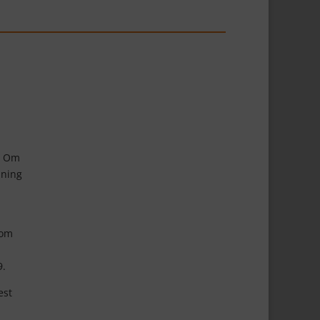
r. Om
mning
 om
9.
est