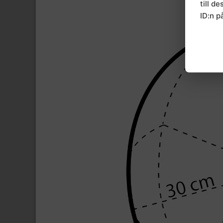
till d
ID:n p