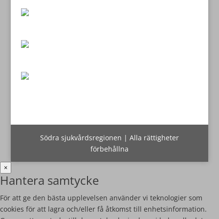
Södra sjukvårdsregionen | Alla rättigheter
förbehållna
×
Hantera samtycke
För att ge den bästa upplevelsen använder vi teknologier som
cookies för att lagra och/eller få åtkomst till enhetsinformation.