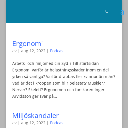
Ergonomi
av
|
aug 12, 2022
|
Podcast
Arbets- och miljömedicin Syd ↑ Till startsidan
Ergonomi Varför är belastningsskador inom en del
yrken så vanliga? Varför drabbas fler kvinnor än män?
Vad är det i kroppen som blir belastat? Muskler?
Nerver? Skelett? Ergonomen och forskaren Inger
Arvidsson ger svar på...
Miljöskandaler
av
|
aug 12, 2022
|
Podcast