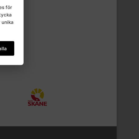
es för
mtycka
r unika
lla