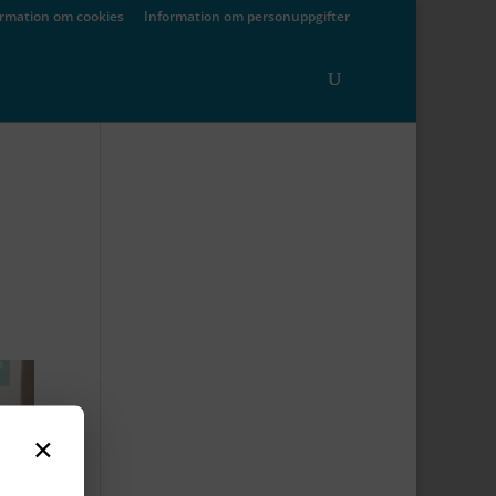
ormation om cookies
Information om personuppgifter
×