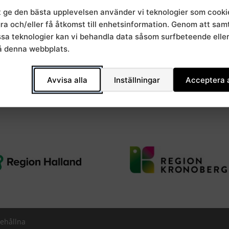
iell risk
t ge den bästa upplevelsen använder vi teknologier som cooki
na har på
gra och/eller få åtkomst till enhetsinformation. Genom att sa
 för
essa teknologier kan vi behandla data såsom surfbeteende elle
ch
å denna webbplats.
Avvisa alla
Inställningar
Acceptera a
behållna