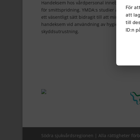
Handeksem hos vårdpersonal innebär en potent
För at
för smittspridning. YMDA:s studier av orsaker
att la
ett väsentligt sätt bidragit till att minska risken
till d
handeksem vid användning av hygienrutiner o
ID:n p
skyddsutrustning.
Södra sjukvårdsregionen | Alla rättigheter för