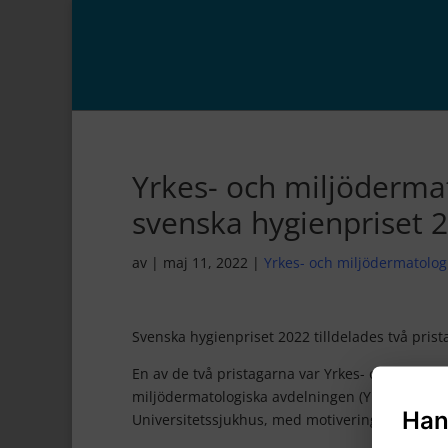
Yrkes- och miljödermat
svenska hygienpriset 
av
|
maj 11, 2022
|
Yrkes- och miljödermatolog
Svenska hygienpriset 2022 tilldelades två prist
En av de två pristagarna var Yrkes- och
miljödermatologiska avdelningen (YMDA) vid S
Han
Universitetssjukhus, med motiveringen: