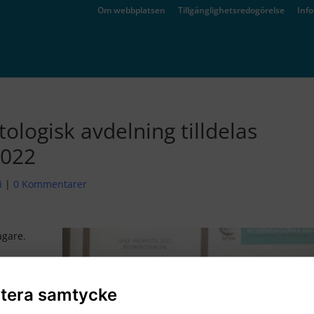
Om webbplatsen
Tillgänglighetsredogörelse
Inf
ologisk avdelning tilldelas
2022
i
|
0 Kommentarer
agare.
kånes
tera samtycke