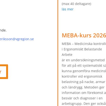
(max 40 deltagare)
läs mer
nde.
MEBA-kurs 202
eriksson@vgregion.se
MEBA – Medicinska kontroll
i Ergonomiskt Belastande
Arbete
är en undersökningsmetod
för att på ett systematiskt s
r
kunna genomföra medicins
kontroller vid ergonomisk
belastning på nacke, armar
och ländrygg. Metoden ger
information om förekomst 
besvär och diagnoser i en
arbetsgrupp. Den ger också