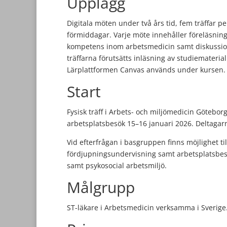
Upplägg
Digitala möten under två års tid, fem träffar p
förmiddagar. Varje möte innehåller föreläsnin
kompetens inom arbetsmedicin samt diskussio
träffarna förutsätts inläsning av studiemateria
Lärplattformen Canvas används under kursen.
Start
Fysisk träff i Arbets- och miljömedicin Götebor
arbetsplatsbesök 15–16 januari 2026. Deltagarna
Vid efterfrågan i basgruppen finns möjlighet til
fördjupningsundervisning samt arbetsplatsbe
samt psykosocial arbetsmiljö.
Målgrupp
ST-läkare i Arbetsmedicin verksamma i Sverige