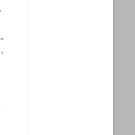
m
as
an
å
k
i