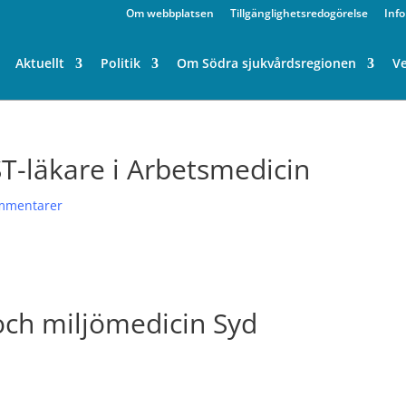
Om webbplatsen
Tillgänglighetsredogörelse
Inf
Aktuellt
Politik
Om Södra sjukvårdsregionen
V
T-läkare i Arbetsmedicin
mmentarer
och miljömedicin Syd