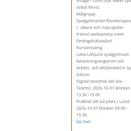
Village i Lund (där AMM Sy
också finns).
Målgrupp
Sjukgymnaster/fysioterapeu
r, läkare och naprapater
främst verksamma inom
företagshälsovård.
Kursansvarig
Lotta Löfquist sjukgymnast,
belastningsergonom vid
Arbets- och Miljömedicin Sy
Datum
Digital teoretisk del (via
Teams): 2026-10-01 klockan
13.30 -15.00
Praktisk del på plats i Lund:
2026-10-07 klockan 09.00 –
15.30
läs mer