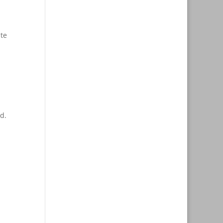
d
te
d.