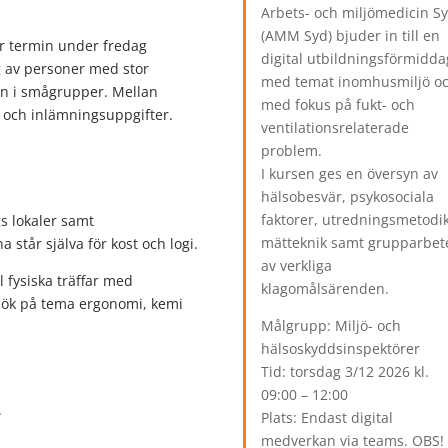
Arbets- och miljömedicin S
(AMM Syd) bjuder in till en
er termin under fredag
digital utbildningsförmidda
g av personer med stor
med temat inomhusmiljö o
n i smågrupper. Mellan
med fokus på fukt- och
l och inlämningsuppgifter.
ventilationsrelaterade
problem.
I kursen ges en översyn av
hälsobesvär, psykosociala
faktorer, utredningsmetodik
gs lokaler samt
mätteknik samt grupparbet
 står själva för kost och logi.
av verkliga
l fysiska träffar med
klagomålsärenden.
sök på tema ergonomi, kemi
Målgrupp: Miljö- och
hälsoskyddsinspektörer
Tid: torsdag 3/12 2026 kl.
09:00 – 12:00
.
Plats: Endast digital
medverkan via teams. OBS!