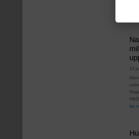
Besö
läs 
Na
mil
up
13 j
Nämnd
nati
Regi
HRÖ 
läs 
Hu