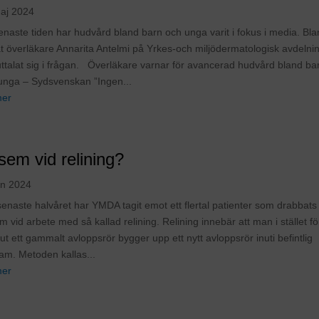
aj 2024
enaste tiden har hudvård bland barn och unga varit i fokus i media. Bl
t överläkare Annarita Antelmi på Yrkes-och miljödermatologisk avdelni
uttalat sig i frågan. Överläkare varnar för avancerad hudvård bland ba
unga – Sydsvenskan ”Ingen...
mer
sem vid relining?
an 2024
senaste halvåret har YMDA tagit emot ett flertal patienter som drabbats
 vid arbete med så kallad relining. Relining innebär att man i stället för
ut ett gammalt avloppsrör bygger upp ett nytt avloppsrör inuti befintlig
tam. Metoden kallas...
mer