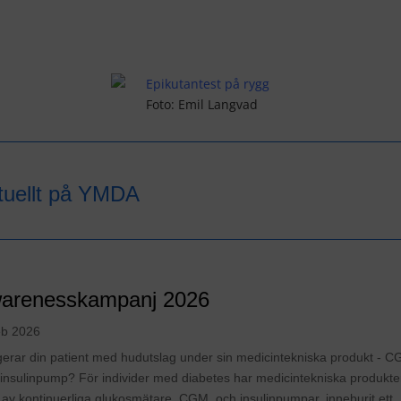
Foto: Emil Langvad
tuellt på YMDA
arenesskampanj 2026
eb 2026
erar din patient med hudutslag under sin medicintekniska produkt - 
r insulinpump? För individer med diabetes har medicintekniska produkter
 av kontinuerliga glukosmätare, CGM, och insulinpumpar, inneburit ett