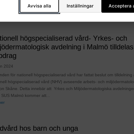
Avvisa alla
Inställningar
Acceptera a
k YMDA på skanesus på instagram
mer
tionell högspecialiserad vård- Yrkes- och
jödermatologisk avdelning i Malmö tilldelas
pdrag
un 2024
en för nationell högspecialiserad vård har fattat beslut om tilldelning
onell högspecialiserad vård (NHV) avseende arbets- och miljödermatolog
on Skåne. Detta innebär att Yrkes och Miljödermatologiska avdelning
SUS Malmö kommer att...
mer
dvård hos barn och unga