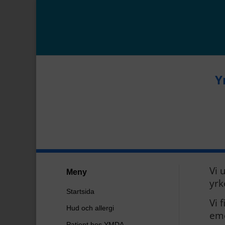
Y
Vi 
Meny
yrk
Startsida
Vi 
Hud och allergi
emo
Patient hos YMDA