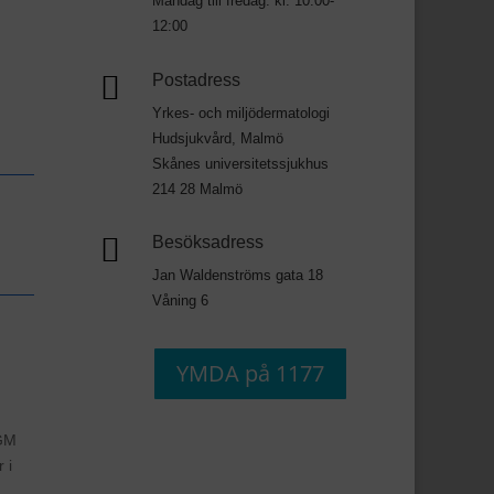
Måndag till fredag: kl. 10:00-
12:00

Postadress
Yrkes- och miljödermatologi
Hudsjukvård, Malmö
Skånes universitetssjukhus
214 28 Malmö

Besöksadress
Jan Waldenströms gata 18
Våning 6
YMDA på 1177
CGM
 i