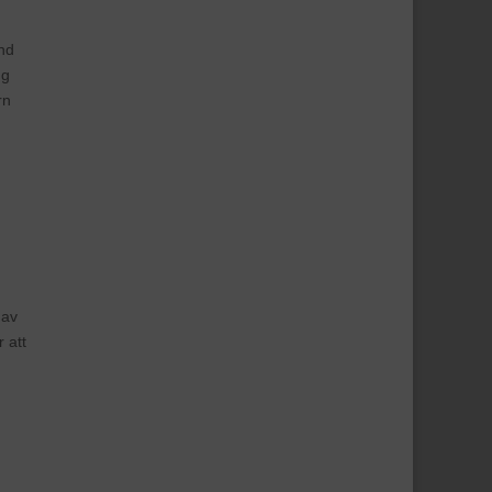
and
ng
rn
 av
 att