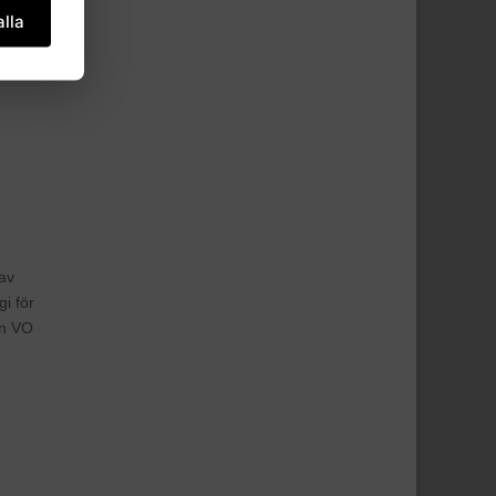
lla
 av
i för
en VO