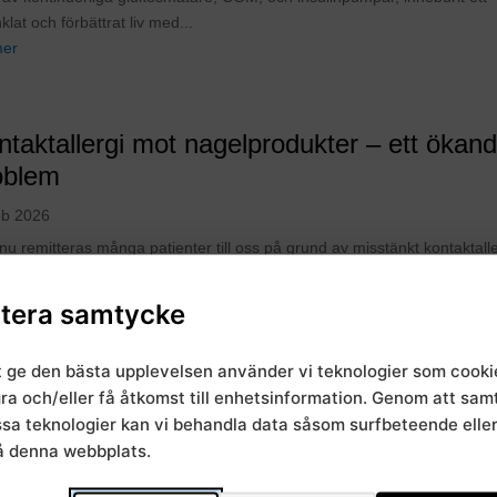
klat och förbättrat liv med...
mer
ntaktallergi mot nagelprodukter – ett ökan
oblem
eb 2026
nu remitteras många patienter till oss på grund av misstänkt kontaktalle
ämnen i UV-härdande/långtidsverkande nagellack och gel-och akrylnagl
ukterna innehåller så kallade metakrylater och andra allergiframkallan
tera samtycke
n. Genom UV-härdning omvandlas...
mer
t ge den bästa upplevelsen använder vi teknologier som cooki
gra och/eller få åtkomst till enhetsinformation. Genom att sa
essa teknologier kan vi behandla data såsom surfbeteende elle
DA på instagram
å denna webbplats.
 2024