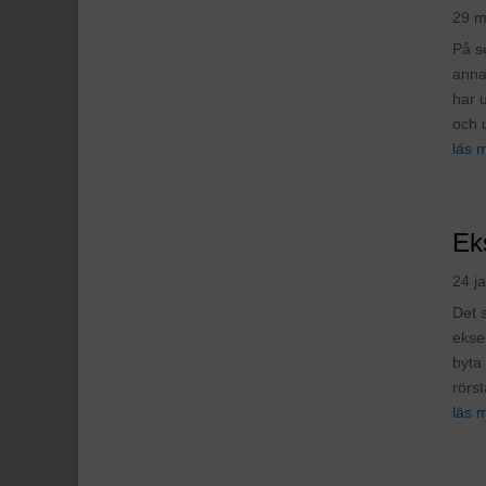
29 m
På s
anna
har 
och 
läs 
Ek
24 j
Det 
eksem
byta 
rörs
läs 