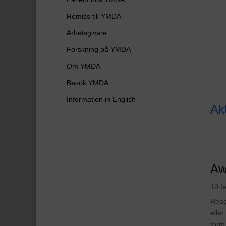
Remiss till YMDA
Arbetsgivare
Forskning på YMDA
Om YMDA
Besök YMDA
Information in English
Ak
Aw
10 f
Reag
elle
form