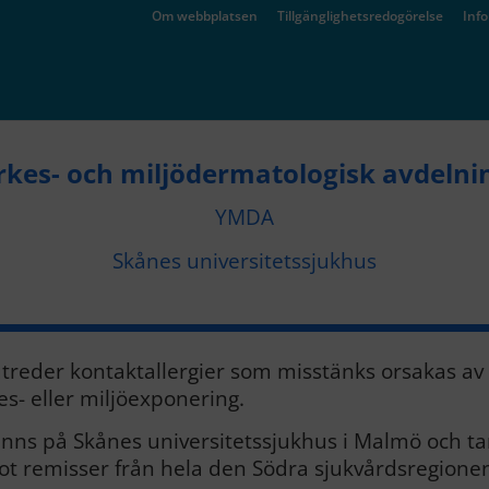
Om webbplatsen
Tillgänglighetsredogörelse
Inf
rkes- och miljödermatologisk avdelni
YMDA
Skånes universitetssjukhus
utreder kontaktallergier som misstänks orsakas av
es- eller miljöexponering.
finns på Skånes universitetssjukhus i Malmö och ta
t remisser från hela den Södra sjukvårdsregione