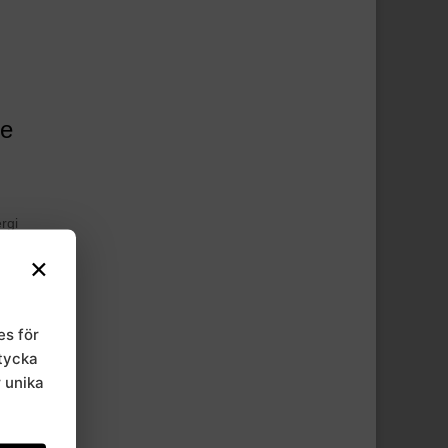
de
rgi
ar.
×
de
es för
mtycka
r unika