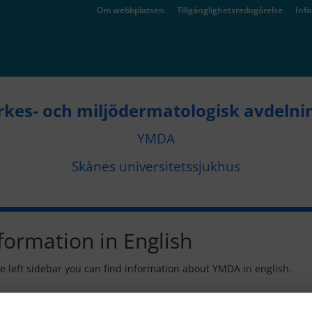
Om webbplatsen
Tillgänglighetsredogörelse
Inf
rkes- och miljödermatologisk avdelni
YMDA
Skånes universitetssjukhus
formation in English
he left sidebar you can find information about YMDA in english.