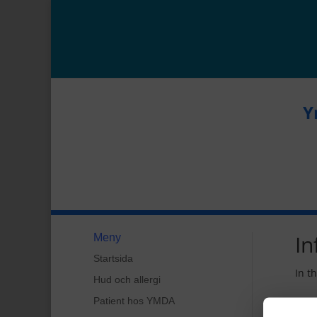
Y
In
Meny
Startsida
In t
Hud och allergi
Patient hos YMDA