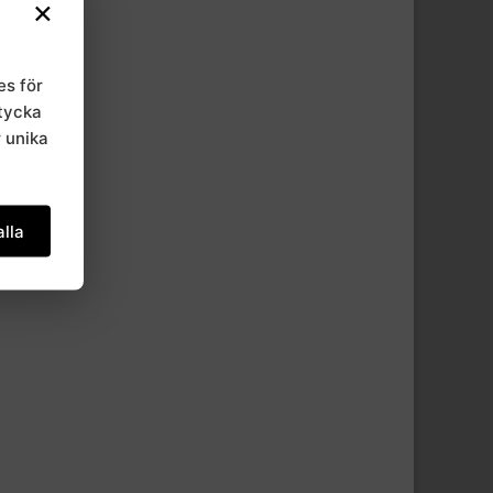
×
es för
mtycka
r unika
lla