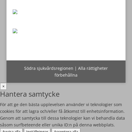
Södra sjukvårdsregionen | Alla rättigheter
förbehållna
×
Hantera samtycke
För att ge den bästa upplevelsen använder vi teknologier som
cookies för att lagra och/eller få åtkomst till enhetsinformation.
Genom att samtycka till dessa teknologier kan vi behandla data
såsom surfbeteende eller unika ID:n på denna webbplats.
Avvisa alla
Inställningar
Acceptera alla