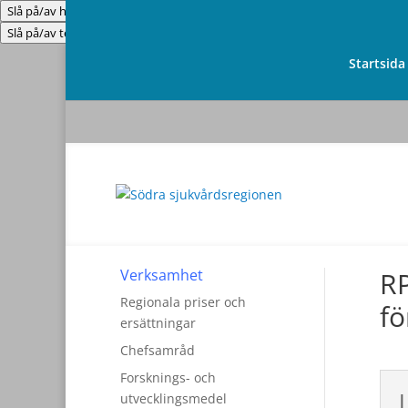
Slå på/av hög kontrast
Slå på/av textstorlek
Startsida
Verksamhet
R
Regionala priser och
fö
ersättningar
Chefsamråd
Forsknings- och
utvecklingsmedel