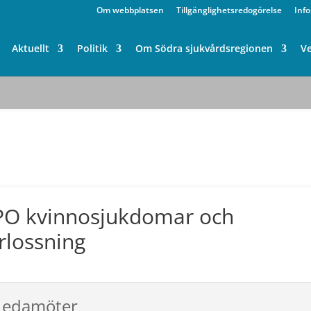
Om webbplatsen
Tillgänglighetsredogörelse
Inf
Aktuellt
Politik
Om Södra sjukvårdsregionen
V
PO kvinnosjukdomar och
rlossning
Ledamöter