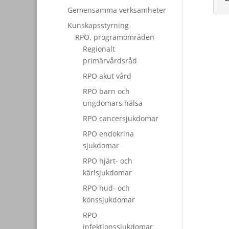
Gemensamma verksamheter
Kunskapsstyrning
RPO, programområden
Regionalt
primärvårdsråd
RPO akut vård
RPO barn och
ungdomars hälsa
RPO cancersjukdomar
RPO endokrina
sjukdomar
RPO hjärt- och
kärlsjukdomar
RPO hud- och
könssjukdomar
RPO
infektionssjukdomar