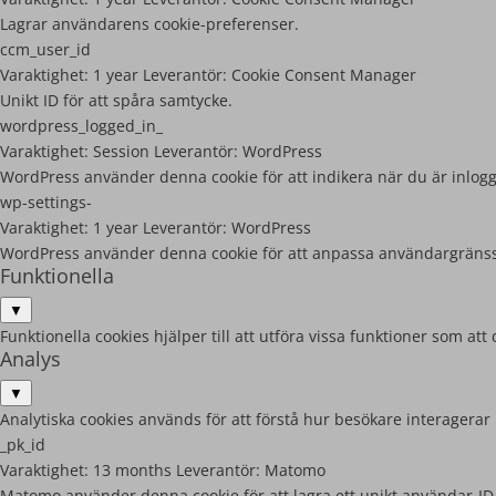
Lagrar användarens cookie-preferenser.
ccm_user_id
Varaktighet:
1 year
Leverantör:
Cookie Consent Manager
Unikt ID för att spåra samtycke.
wordpress_logged_in_
Varaktighet:
Session
Leverantör:
WordPress
WordPress använder denna cookie för att indikera när du är inlog
wp-settings-
Varaktighet:
1 year
Leverantör:
WordPress
WordPress använder denna cookie för att anpassa användargränss
Funktionella
▼
Funktionella cookies hjälper till att utföra vissa funktioner som 
Analys
▼
Analytiska cookies används för att förstå hur besökare interagerar
_pk_id
Varaktighet:
13 months
Leverantör:
Matomo
Matomo använder denna cookie för att lagra ett unikt användar-ID