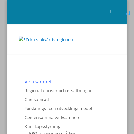
Verksamhet
Regionala priser och ersättningar
Chefsamråd
Forsknings- och utvecklingsmedel
Gemensamma verksamheter
Kunskapsstyrning
RPO, programområden