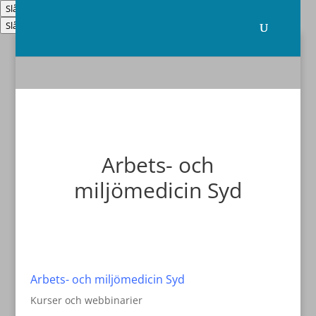
Slå på/av hög kontrast
Slå på/av textstorlek
Arbets- och
miljömedicin Syd
Arbets- och miljömedicin Syd
Kurser och webbinarier